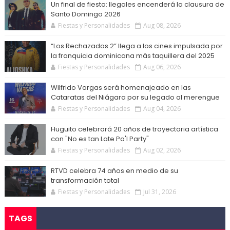
Un final de fiesta: Ilegales encenderá la clausura de
Santo Domingo 2026
Fiestas y Personalidades
Aug 08, 2026
“Los Rechazados 2” llega a los cines impulsada por
la franquicia dominicana más taquillera del 2025
Fiestas y Personalidades
Aug 06, 2026
Wilfrido Vargas será homenajeado en las
Cataratas del Niágara por su legado al merengue
Fiestas y Personalidades
Aug 04, 2026
Huguito celebrará 20 años de trayectoria artística
con "No es tan Late Pa'l Party"
Fiestas y Personalidades
Aug 02, 2026
RTVD celebra 74 años en medio de su
transformación total
Fiestas y Personalidades
Jul 31, 2026
TAGS