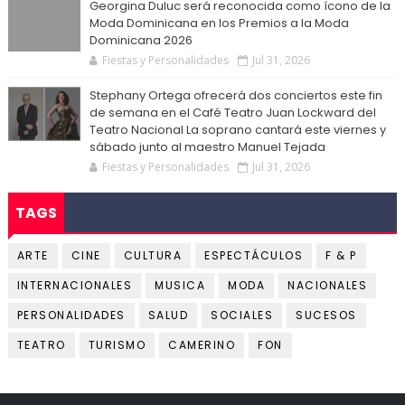
Georgina Duluc será reconocida como ícono de la
Moda Dominicana en los Premios a la Moda
Dominicana 2026
Fiestas y Personalidades
Jul 31, 2026
Stephany Ortega ofrecerá dos conciertos este fin
de semana en el Café Teatro Juan Lockward del
Teatro Nacional La soprano cantará este viernes y
sábado junto al maestro Manuel Tejada
Fiestas y Personalidades
Jul 31, 2026
TAGS
ARTE
CINE
CULTURA
ESPECTÁCULOS
F & P
INTERNACIONALES
MUSICA
MODA
NACIONALES
PERSONALIDADES
SALUD
SOCIALES
SUCESOS
TEATRO
TURISMO
CAMERINO
FON