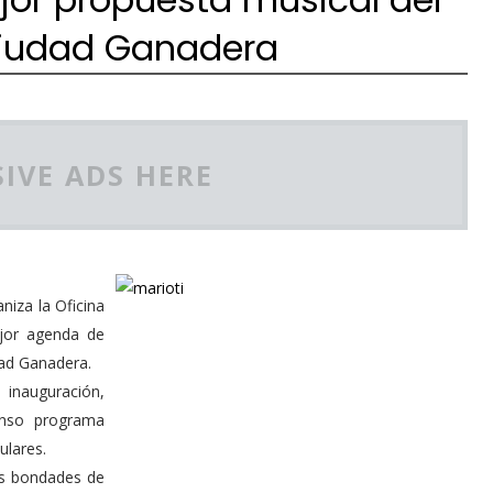
Ciudad Ganadera
IVE ADS HERE
niza la Oficina
ejor agenda de
dad Ganadera.
 inauguración,
enso programa
ulares.
as bondades de