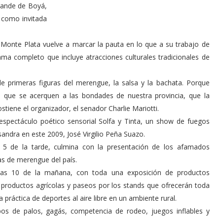
rande de Boyá,
r como invitada
e Monte Plata vuelve a marcar la pauta en lo que a su trabajo de
rama completo que incluye atracciones culturales tradicionales de
e primeras figuras del merengue, la salsa y la bachata. Porque
 que se acerquen a las bondades de nuestra provincia, que la
stiene el organizador, el senador Charlie Mariotti.
l espectáculo poético sensorial Solfa y Tinta, un show de fuegos
sandra en este 2009, José Virgilio Peña Suazo.
as 5 de la tarde, culmina con la presentación de los afamados
s de merengue del país.
a las 10 de la mañana, con toda una exposición de productos
de productos agrícolas y paseos por los stands que ofrecerán toda
a práctica de deportes al aire libre en un ambiente rural.
pos de palos, gagás, competencia de rodeo, juegos inflables y