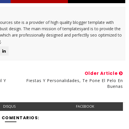
urces site is a provider of high quality blogger template with
ust design. The main mission of templatesyard is to provide the
 which are professionally designed and perfectlly seo optimized to
.
Older Article
l Y
Fiestas Y Personalidades, Te Pone El Pelo En
Buenas
DISQUS
FACEBOOK
Y COMENTARIOS: