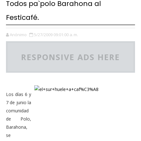
Todos pa`polo Barahona al
Festicafé.
Anónimo
5/27/2009 09:01:00 a. m.
RESPONSIVE ADS HERE
Los días 6 y
7 de junio la
comunidad
de Polo,
Barahona,
se