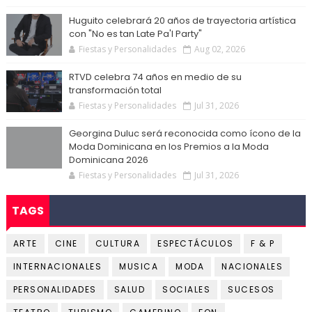
Huguito celebrará 20 años de trayectoria artística
con "No es tan Late Pa'l Party"
Fiestas y Personalidades
Aug 02, 2026
RTVD celebra 74 años en medio de su
transformación total
Fiestas y Personalidades
Jul 31, 2026
Georgina Duluc será reconocida como ícono de la
Moda Dominicana en los Premios a la Moda
Dominicana 2026
Fiestas y Personalidades
Jul 31, 2026
TAGS
ARTE
CINE
CULTURA
ESPECTÁCULOS
F & P
INTERNACIONALES
MUSICA
MODA
NACIONALES
PERSONALIDADES
SALUD
SOCIALES
SUCESOS