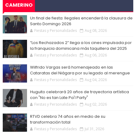
CAMERINO
Un final de fiesta: Ilegales encenderá la clausura de
Santo Domingo 2026
Fiestas y Personalidades
Aug 08, 2026
“Los Rechazados 2” llega a los cines impulsada por
la franquicia dominicana más taquillera del 2025
Fiestas y Personalidades
Aug 06, 2026
Wilfrido Vargas será homenajeado en las
Cataratas del Niágara por su legado al merengue
Fiestas y Personalidades
Aug 04, 2026
Huguito celebrará 20 años de trayectoria artística
con "No es tan Late Pa'l Party"
Fiestas y Personalidades
Aug 02, 2026
RTVD celebra 74 años en medio de su
transformación total
Fiestas y Personalidades
Jul 31, 2026