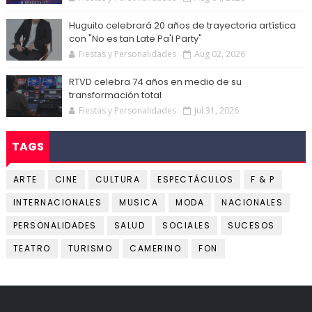
Huguito celebrará 20 años de trayectoria artística
con "No es tan Late Pa'l Party"
Fiestas y Personalidades
Aug 02, 2026
RTVD celebra 74 años en medio de su
transformación total
Fiestas y Personalidades
Jul 31, 2026
TAGS
ARTE
CINE
CULTURA
ESPECTÁCULOS
F & P
INTERNACIONALES
MUSICA
MODA
NACIONALES
PERSONALIDADES
SALUD
SOCIALES
SUCESOS
TEATRO
TURISMO
CAMERINO
FON