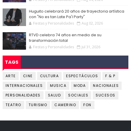
Huguito celebrará 20 años de trayectoria artística
con "No es tan Late Pa'l Party"
Fiestas y Personalidades
Aug 02, 2026
RTVD celebra 74 años en medio de su
transformación total
Fiestas y Personalidades
Jul 31, 2026
TAGS
ARTE
CINE
CULTURA
ESPECTÁCULOS
F & P
INTERNACIONALES
MUSICA
MODA
NACIONALES
PERSONALIDADES
SALUD
SOCIALES
SUCESOS
TEATRO
TURISMO
CAMERINO
FON