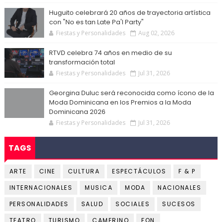
Huguito celebrará 20 años de trayectoria artística
con "No es tan Late Pa'l Party"
Fiestas y Personalidades
Aug 02, 2026
RTVD celebra 74 años en medio de su
transformación total
Fiestas y Personalidades
Jul 31, 2026
Georgina Duluc será reconocida como ícono de la
Moda Dominicana en los Premios a la Moda
Dominicana 2026
Fiestas y Personalidades
Jul 31, 2026
TAGS
ARTE
CINE
CULTURA
ESPECTÁCULOS
F & P
INTERNACIONALES
MUSICA
MODA
NACIONALES
PERSONALIDADES
SALUD
SOCIALES
SUCESOS
TEATRO
TURISMO
CAMERINO
FON