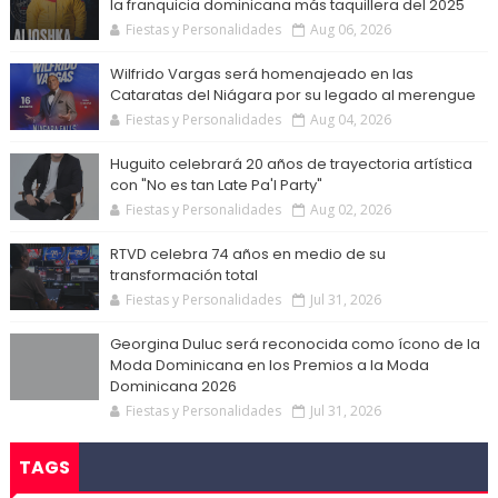
la franquicia dominicana más taquillera del 2025
Fiestas y Personalidades
Aug 06, 2026
Wilfrido Vargas será homenajeado en las
Cataratas del Niágara por su legado al merengue
Fiestas y Personalidades
Aug 04, 2026
Huguito celebrará 20 años de trayectoria artística
con "No es tan Late Pa'l Party"
Fiestas y Personalidades
Aug 02, 2026
RTVD celebra 74 años en medio de su
transformación total
Fiestas y Personalidades
Jul 31, 2026
Georgina Duluc será reconocida como ícono de la
Moda Dominicana en los Premios a la Moda
Dominicana 2026
Fiestas y Personalidades
Jul 31, 2026
TAGS