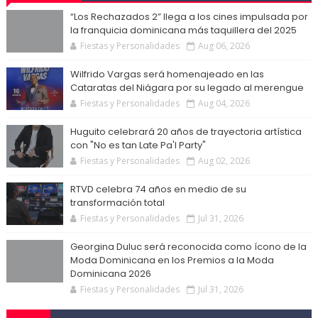
“Los Rechazados 2” llega a los cines impulsada por
la franquicia dominicana más taquillera del 2025
Fiestas y Personalidades
Aug 06, 2026
Wilfrido Vargas será homenajeado en las
Cataratas del Niágara por su legado al merengue
Fiestas y Personalidades
Aug 04, 2026
Huguito celebrará 20 años de trayectoria artística
con "No es tan Late Pa'l Party"
Fiestas y Personalidades
Aug 02, 2026
RTVD celebra 74 años en medio de su
transformación total
Fiestas y Personalidades
Jul 31, 2026
Georgina Duluc será reconocida como ícono de la
Moda Dominicana en los Premios a la Moda
Dominicana 2026
Fiestas y Personalidades
Jul 31, 2026