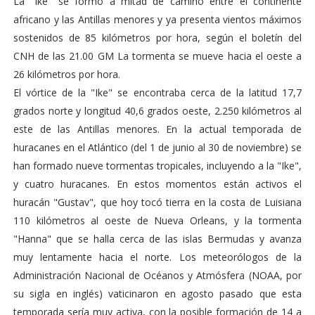
La "Ike" se formó a mitad de camino entre el continente
africano y las Antillas menores y ya presenta vientos máximos
sostenidos de 85 kilómetros por hora, según el boletín del
CNH de las 21.00 GM La tormenta se mueve hacia el oeste a
26 kilómetros por hora.
El vórtice de la "Ike" se encontraba cerca de la latitud 17,7
grados norte y longitud 40,6 grados oeste, 2.250 kilómetros al
este de las Antillas menores. En la actual temporada de
huracanes en el Atlántico (del 1 de junio al 30 de noviembre) se
han formado nueve tormentas tropicales, incluyendo a la "Ike",
y cuatro huracanes. En estos momentos están activos el
huracán "Gustav", que hoy tocó tierra en la costa de Luisiana
110 kilómetros al oeste de Nueva Orleans, y la tormenta
"Hanna" que se halla cerca de las islas Bermudas y avanza
muy lentamente hacia el norte. Los meteorólogos de la
Administración Nacional de Océanos y Atmósfera (NOAA, por
su sigla en inglés) vaticinaron en agosto pasado que esta
temporada sería muy activa, con la posible formación de 14 a