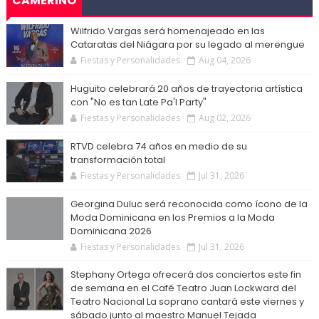
CAMERINO
Wilfrido Vargas será homenajeado en las
Cataratas del Niágara por su legado al merengue
Fiestas y Personalidades
Aug 04, 2026
Huguito celebrará 20 años de trayectoria artística
con "No es tan Late Pa'l Party"
Fiestas y Personalidades
Aug 02, 2026
RTVD celebra 74 años en medio de su
transformación total
Fiestas y Personalidades
Jul 31, 2026
Georgina Duluc será reconocida como ícono de la
Moda Dominicana en los Premios a la Moda
Dominicana 2026
Fiestas y Personalidades
Jul 31, 2026
Stephany Ortega ofrecerá dos conciertos este fin
de semana en el Café Teatro Juan Lockward del
Teatro Nacional La soprano cantará este viernes y
sábado junto al maestro Manuel Tejada