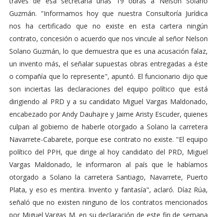
través de esa secretaría unas 19 obras a Nelson Solano
Guzmán. "Informamos hoy que nuestra Consultoría Jurídica
nos ha certificado que no existe en esta cartera ningún
contrato, concesión o acuerdo que nos vincule al señor Nelson
Solano Guzmán, lo que demuestra que es una acusación falaz,
un invento más, el señalar supuestas obras entregadas a éste
o compañía que lo represente", apuntó. El funcionario dijo que
son inciertas las declaraciones del equipo político que está
dirigiendo al PRD y a su candidato Miguel Vargas Maldonado,
encabezado por Andy Dauhajre y Jaime Aristy Escuder, quienes
culpan al gobierno de haberle otorgado a Solano la carretera
Navarrete-Cabarete, porque ese contrato no existe. "El equipo
político del PPH, que dirige al hoy candidato del PRD, Miguel
Vargas Maldonado, le informaron al país que le habíamos
otorgado a Solano la carretera Santiago, Navarrete, Puerto
Plata, y eso es mentira. Invento y fantasía", aclaró. Díaz Rúa,
señaló que no existen ninguno de los contratos mencionados
por Miguel Vargas M. en su declaración de este fin de semana